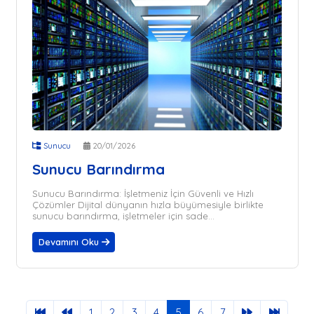
Sunucu
20/01/2026
Sunucu Barındırma
Sunucu Barındırma: İşletmeniz İçin Güvenli ve Hızlı
Çözümler Dijital dünyanın hızla büyümesiyle birlikte
sunucu barındırma, işletmeler için sade...
Devamını Oku
1
2
3
4
5
6
7