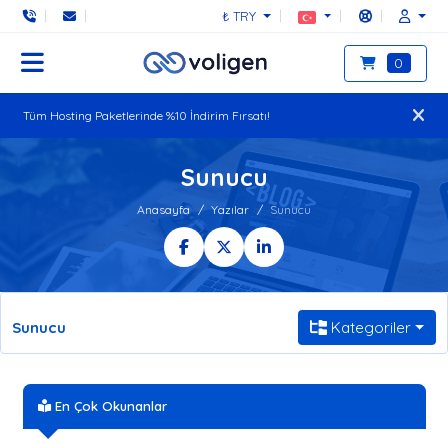
₺ TRY
0
Tüm Hosting Paketlerinde %10 İndirim Fırsatı!
Sunucu
Anasayfa
Yazılar
Sunucu
Sunucu
Kategoriler
En Çok Okunanlar
ABD Lokasyonlu Sunucu Neden Tercih Edilir?