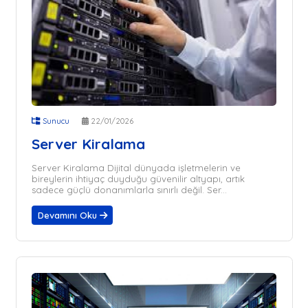
Sunucu
22/01/2026
Server Kiralama
Server Kiralama Dijital dünyada işletmelerin ve
bireylerin ihtiyaç duyduğu güvenilir altyapı, artık
sadece güçlü donanımlarla sınırlı değil. Ser...
Devamını Oku