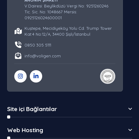
ANONİM ŞİRKETİ
V.Dairesi: Beylikdüzü Vergi No: 9251260246
Tic. Sic. No: 1048667 Mersis:
0925126024600001
Kuştepe, Mecidiyeköy Yolu Cd. Trump Tower
Kat:4 No:12/A, 34400 Şişli/İstanbul
0850 305 5111
info@voligen.com
Site içi Bağlantılar
Web Hosting