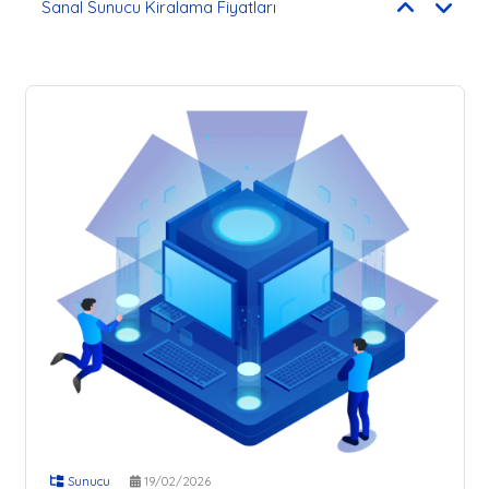
Sanal Sunucu Kiralama Fiyatları
Hosting Hizmetleri Karşılaştırma Rehberi
WordPress İçin Optimize Edilmiş Sunucu Altyapısı
Neden Almanya Lokasyon Sunucu Tercih Edilmeli?
Performans Odaklı Sunucu Çözümleri Nedir?
Web Hosting Nedir ve Neden Önemlidir?
Hosting Firması Seçerken Dikkat Edilmesi Gerekenler
Yüksek Performanslı Sunucu
WordPress Siteler İçin Hosting Çözümleri
ABD Lokasyonlu Sunucu Neden Tercih Edilir?
Sanal Sunucu Kiralama Fiyatları
Hosting Hizmetleri Karşılaştırma Rehberi
WordPress İçin Optimize Edilmiş Sunucu Altyapısı
Neden Almanya Lokasyon Sunucu Tercih Edilmeli?
Performans Odaklı Sunucu Çözümleri Nedir?
Web Hosting Nedir ve Neden Önemlidir?
Hosting Firması Seçerken Dikkat Edilmesi Gerekenler
Yüksek Performanslı Sunucu
WordPress Siteler İçin Hosting Çözümleri
ABD Lokasyonlu Sunucu Neden Tercih Edilir?
Sunucu
19/02/2026