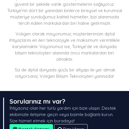
güvenli bir şekilde varlık göstermelerini sağlıyoruz.
Türkiye'nin dört bir yanından binlerce bireysel ve kurumsal
müşteriye sunduğumuz kaliteli hizmetler, bizi alanımızda
tercih edilen markalardan biri haline getirmiştir.
Voligen olarak misyonumuz; müşterilerimizin dijital
ihtiyaçlarını en ileri teknolojiyle ve maksimum verimlilikle
karşılamaktır. Vizyonumuz ise, Türkiye’de ve dünyada
bilişim teknolojileri alanında öncü markalardan biri
olmaktır.
Siz de dijital dünyada güçlü bir altyapı ile yer almak
istiyorsanız, Voligen Bilişim Teknolojileri yanınızda!
Sorularınız mı var?
İhtiyacınız olan her türlü yardım için bize ulaşın. Destek
ekibimizle iletişime geçin veya bizimle bağlantı kurun.
Size hizmet etmek için buradayız!