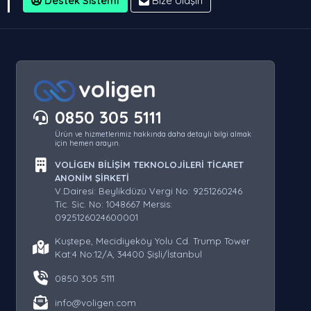
Destek Sistemi
Bize Ulaşın
0850 305 5111
Ürün ve hizmetlerimiz hakkında daha detaylı bilgi almak
için hemen arayın.
VOLİGEN BİLİŞİM TEKNOLOJİLERİ TİCARET
ANONİM ŞİRKETİ
V.Dairesi: Beylikdüzü Vergi No: 9251260246
Tic. Sic. No: 1048667 Mersis:
0925126024600001
Kuştepe, Mecidiyeköy Yolu Cd. Trump Tower
Kat:4 No:12/A, 34400 Şişli/İstanbul
0850 305 5111
info@voligen.com