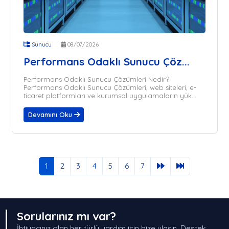
Sunucu
08/07/2026
Performans Odaklı Sunucu Çöz...
Performans Odaklı Sunucu Çözümleri Nedir?
Performans Odaklı Sunucu Çözümleri, web siteleri, e-
ticaret platformları ve kurumsal uygulamaların yük...
Devamını Oku
1
2
3
4
5
6
7
Sorularınız mı var?
İhtiyacınız olan her türlü yardım için bize ulaşın. Destek