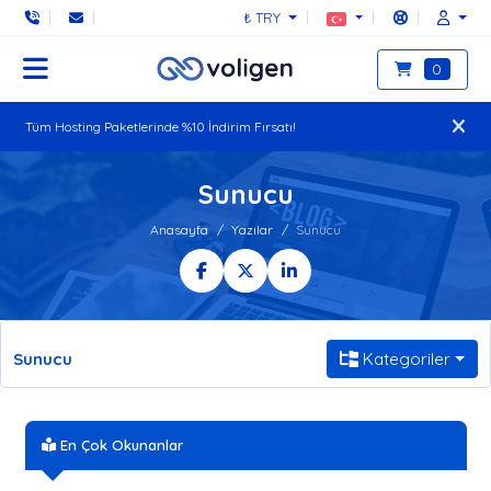
₺ TRY
0
Tüm Hosting Paketlerinde %10 İndirim Fırsatı!
Sunucu
Anasayfa
Yazılar
Sunucu
Sunucu
Kategoriler
En Çok Okunanlar
ABD Lokasyonlu Sunucu Neden Tercih Edilir?