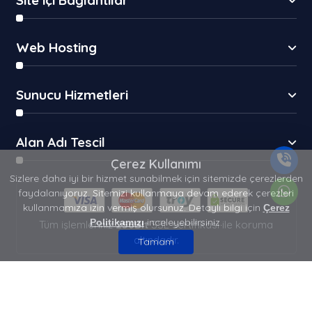
Site içi Bağlantılar
Web Hosting
Sunucu Hizmetleri
Alan Adı Tescil
Çerez Kullanımı
Sizlere daha iyi bir hizmet sunabilmek için sitemizde çerezlerden
faydalanıyoruz. Sitemizi kullanmaya devam ederek çerezleri
kullanmamıza izin vermiş olursunuz. Detaylı bilgi için
Çerez
inceleyebilirsiniz.
Politikamızı
Tüm işlemleriniz
256Bit
SSL sertifikası ile koruma
altındadır.
Tamam
Copyright © 2026 Voligen - Domain, Hosting ve Sunucu