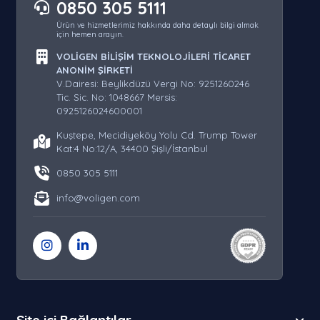
0850 305 5111
Ürün ve hizmetlerimiz hakkında daha detaylı bilgi almak
için hemen arayın.
VOLİGEN BİLİŞİM TEKNOLOJİLERİ TİCARET
ANONİM ŞİRKETİ
V.Dairesi: Beylikdüzü Vergi No: 9251260246
Tic. Sic. No: 1048667 Mersis:
0925126024600001
Kuştepe, Mecidiyeköy Yolu Cd. Trump Tower
Kat:4 No:12/A, 34400 Şişli/İstanbul
0850 305 5111
info@voligen.com