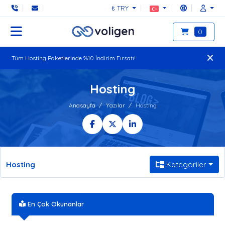
₺ TRY
0
Tüm Hosting Paketlerinde %10 İndirim Fırsatı!
Hosting
Anasayfa
Yazılar
Hosting
Hosting
Kategoriler
En Çok Okunanlar
ABD Lokasyonlu Sunucu Neden Tercih Edilir?