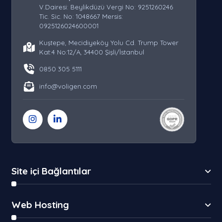
V.Dairesi: Beylikdüzü Vergi No: 9251260246
Tic. Sic. No: 1048667 Mersis:
0925126024600001
Kuştepe, Mecidiyeköy Yolu Cd. Trump Tower
Kat:4 No:12/A, 34400 Şişli/İstanbul
0850 305 5111
info@voligen.com
Site içi Bağlantılar
Web Hosting