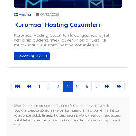
Hosting
09/12/2025
Kurumsal Hosting Çözümleri
Kurumsal Hosting Çözümleri İş dünyasında dijital
varlığınızı güçlendirmek, güvenilir bir alt yapı ile
mümkündür. Kurumsal hosting çözümleri, s...
Devamını Oku
1
2
3
4
5
6
7
Web siteniz için en uygun hosting çözümleri, hız ve güvenlik
ipuçları, sunucu yönetimi ve performans artırma yöntemlerini bu
kategoride bulabilirsiniz. Hosting seçimi, WordPress optimizasyonu,
bulut teknolojileri ve güncel hosting trendleri hakkında bilgi sahibi
olun.