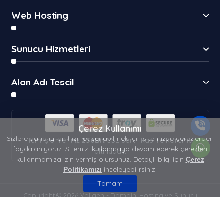
Web Hosting
Sunucu Hizmetleri
Alan Adı Tescil
Çerez Kullanımı
Sizlere daha iyi bir hizmet sunabilmek için sitemizde çerezlerden
Tüm işlemleriniz
256Bit
SSL sertifikası ile koruma
faydalanıyoruz. Sitemizi kullanmaya devam ederek çerezleri
altındadır.
kullanmamıza izin vermiş olursunuz. Detaylı bilgi için
Çerez
inceleyebilirsiniz.
Politikamızı
Tamam
Copyright © 2026 Voligen - Domain, Hosting ve Sunucu
Hizmetleri | Her Hakkı Saklıdır.
Kullanım Koşulları
Gizlilik Politikası