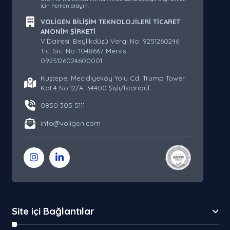
için hemen arayın.
VOLİGEN BİLİŞİM TEKNOLOJİLERİ TİCARET
ANONİM ŞİRKETİ
V.Dairesi: Beylikdüzü Vergi No: 9251260246
Tic. Sic. No: 1048667 Mersis:
0925126024600001
Kuştepe, Mecidiyeköy Yolu Cd. Trump Tower
Kat:4 No:12/A, 34400 Şişli/İstanbul
0850 305 5111
info@voligen.com
Site içi Bağlantılar