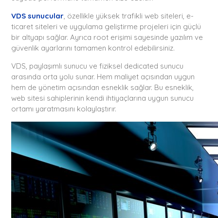
VDS sunucular
, özellikle yüksek trafikli web siteleri, e-
ticaret siteleri ve uygulama geliştirme projeleri için güçlü
bir altyapı sağlar. Ayrıca root erişimi sayesinde yazılım ve
güvenlik ayarlarını tamamen kontrol edebilirsiniz.
VDS, paylaşımlı sunucu ve fiziksel dedicated sunucu
arasında orta yolu sunar. Hem maliyet açısından uygun
hem de yönetim açısından esneklik sağlar. Bu esneklik,
web sitesi sahiplerinin kendi ihtiyaçlarına uygun sunucu
ortamı yaratmasını kolaylaştırır.