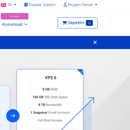
TR
Destek Sistemi
Müşteri Paneli
Voligen
Sepetim
0
Kurumsal