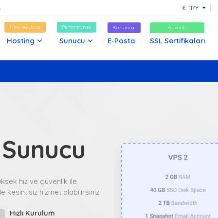
₺ TRY
Hızlı ve Ucuz
Performanslı
Kurumsal
Güvenli
Hosting
Sunucu
E-Posta
SSL Sertifikaları
 Sunucu
sek hız ve güvenlik ile
 kesintisiz hizmet alabilirsiniz.
Hızlı Kurulum