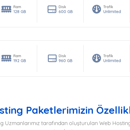
Ram
Disk
Trafik
128 GB
600 GB
Unlimited
Ram
Disk
Trafik
192 GB
960 GB
Unlimited
ting Paketlerimizin Özellikl
ing Uzmanlarımız tarafından oluşturulan Web Hosting p