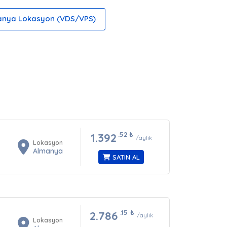
nya Lokasyon (VDS/VPS)
.52
₺
1.392
/aylık
Lokasyon
Almanya
SATIN AL
.15
₺
2.786
/aylık
Lokasyon