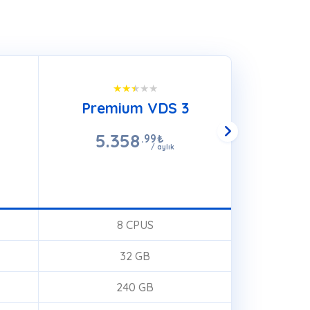
Premium VDS 3
Prem
5.358
10
.99
₺
/ aylık
SEPETE EKLE
S
8 CPUS
32 GB
240 GB