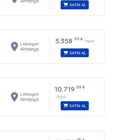
Almanya
SATIN AL
.99
₺
5.358
/aylık
Lokasyon
Almanya
SATIN AL
.08
₺
10.719
Lokasyon
/aylık
Almanya
SATIN AL
.25
₺