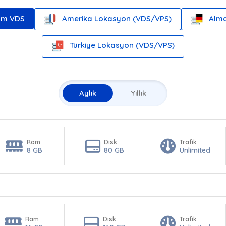
um VDS
Amerika Lokasyon (VDS/VPS)
Alma
Türkiye Lokasyon (VDS/VPS)
Aylık
Yıllık
Ram
Disk
Trafik
8 GB
80 GB
Unlimited
Ram
Disk
Trafik