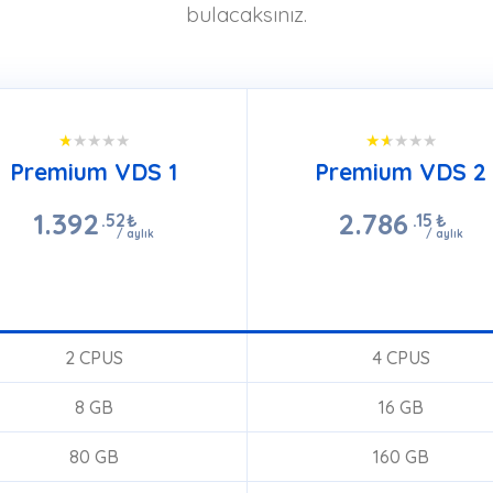
bulacaksınız.
Premium VDS 1
Premium VDS 2
1.392
2.786
.52
₺
.15
₺
/ aylık
/ aylık
SEPETE EKLE
SEPETE EKLE
2 CPUS
4 CPUS
8 GB
16 GB
80 GB
160 GB