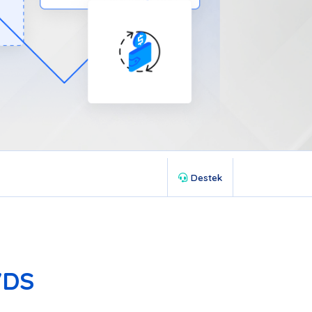
Destek
VDS