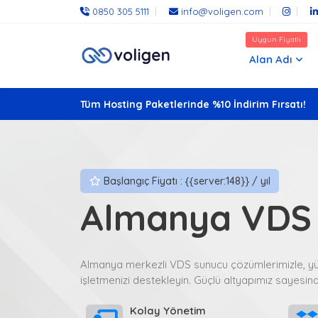
0850 305 5111
info@voligen.com
Uygun Fiyatlı
Alan Adı
Tüm Hosting Paketlerinde %10 İndirim Fırsatı!
Başlangıç Fiyatı : {{server:148}} / yıl
Almanya VDS
Almanya merkezli VDS sunucu çözümlerimizle, yük
işletmenizi destekleyin. Güçlü altyapımız sayesinde
Kolay Yönetim