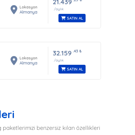
21.439
Lokasyon
/aylık
Almanya
SATIN AL
.43
₺
32.159
Lokasyon
/aylık
Almanya
SATIN AL
eri
aketlerimizi benzersiz kılan özellikleri