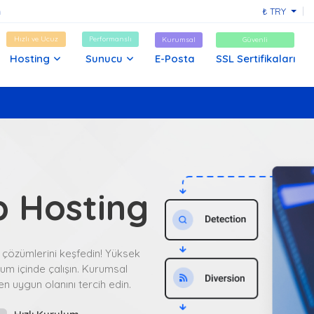
₺ TRY
Hızlı ve Ucuz
Performanslı
Kurumsal
Güvenli
Hosting
Sunucu
E-Posta
SSL Sertifikaları
 Hosting
 çözümlerini keşfedin! Yüksek
yum içinde çalışın. Kurumsal
n uygun olanını tercih edin.