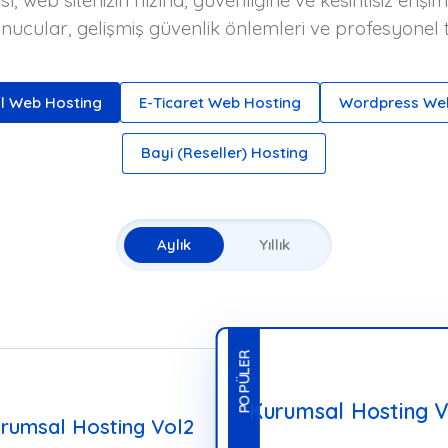
sı, web sitenizin hızına, güvenliğine ve kesintisiz er
ucular, gelişmiş güvenlik önlemleri ve profesyonel tek
l Web Hosting
E-Ticaret Web Hosting
Wordpress We
Bayi (Reseller) Hosting
Aylık
Yıllık
POPÜLER
Kurumsal Hosting V
rumsal Hosting Vol2