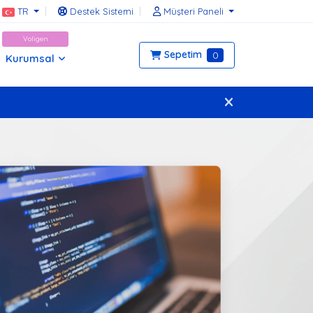
TR
Destek Sistemi
Müşteri Paneli
Voligen
Sepetim
0
Kurumsal