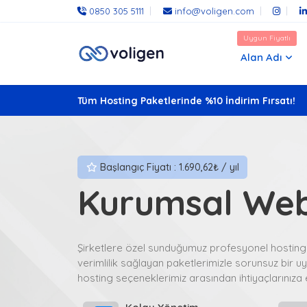
0850 305 5111
info@voligen.com
Uygun Fiyatlı
Alan Adı
Tüm Hosting Paketlerinde %10 İndirim Fırsatı!
Başlangıç Fiyatı : 1.690,62₺ / yıl
Kurumsal Web
Şirketlere özel sunduğumuz profesyonel hosting
verimlilik sağlayan paketlerimizle sorunsuz bir u
hosting seçeneklerimiz arasından ihtiyaçlarınıza e