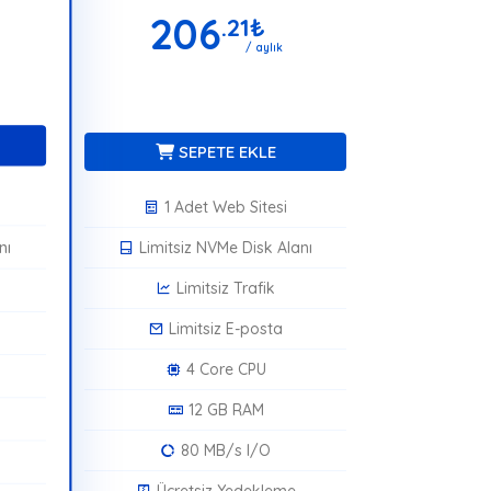
206
.21
₺
/ aylık
SEPETE EKLE
1 Adet Web Sitesi
nı
Limitsiz NVMe Disk Alanı
Limitsiz Trafik
Limitsiz E-posta
4 Core CPU
12 GB RAM
80 MB/s I/O
Ücretsiz Yedekleme