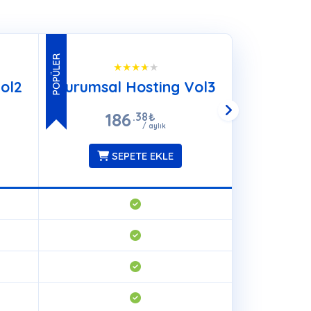
POPÜLER
ol2
Kurumsal Hosting Vol3
Kurumsal
186
2
.38
₺
/ aylık
SEPETE EKLE
S