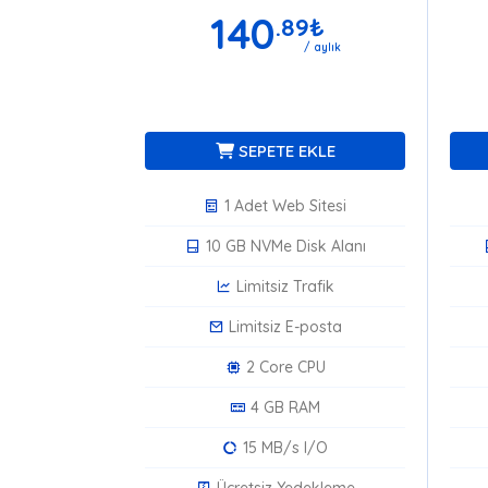
140
.89
₺
/ aylık
SEPETE EKLE
1 Adet Web Sitesi
10 GB NVMe Disk Alanı
Limitsiz Trafik
Limitsiz E-posta
2 Core CPU
4 GB RAM
15 MB/s I/O
Ücretsiz Yedekleme