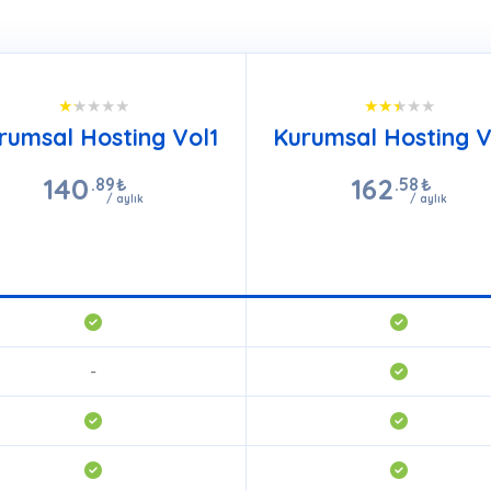
rumsal Hosting Vol1
Kurumsal Hosting V
140
162
.89
₺
.58
₺
/ aylık
/ aylık
SEPETE EKLE
SEPETE EKLE
-