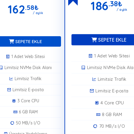
186
.38
₺
162
.58
₺
/ aylık
/ aylık
SEPETE EKLE
SEPETE EKLE
1 Adet Web Sitesi
1 Adet Web Sitesi
Limitsiz NVMe Disk Ala
Limitsiz NVMe Disk Alanı
Limitsiz Trafik
Limitsiz Trafik
Limitsiz E-posta
Limitsiz E-posta
3 Core CPU
4 Core CPU
6 GB RAM
8 GB RAM
50 MB/s I/O
70 MB/s I/O
Ücretsiz Yedekleme