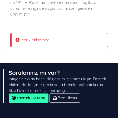
de 1914 H. Rackham çevirisinden alınan İngilizce
sürümleri eşliğinde özgün biçiminden yeniden
üretilmiştir.
İçerik eklenmedi.
Sorularınız mı var?
İhtiyacınız olan her türlü yardım için bize ulaşın. Destek
ekibimizle iletişime geçin veya bizimle bağlantı kurun.
Size hizmet etmek için buradayız!
Destek Sistemi
Bize Ulaşın