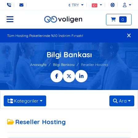
₺ TRY
0
Tüm Hosting Paketlerinde %10 İndirim Fırsatı!
Bilgi Bankası
Anasayfa
Bilgi Bankası
Reseller Hosting
Kategoriler
Ara
Reseller Hosting