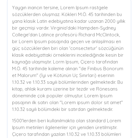
Yaygın inancın tersine, Lorem Ipsum rastgele
sözcüklerden oluşmaz. Kökleri M.Ö. 45 tarihinden bu
yana klasik Latin edebiyatına kadar uzanan 2000 yıllık
bir geçmişi vardır. Virginia'daki Hampden-Sydney
College'dan Latince profesörü Richard McClintock,
bir Lorem Ipsum pasajında geçen ve anlaşılması en
güç sözcüklerden biri olan 'consectetur' sözcüğünün
klasik edebiyattaki örneklerini incelediğinde kesin bir
kaynağa ulaşmıştır. Lorm Ipsum, Çiçero tarafından
M.Ö. 45 tarihinde kaleme alınan "de Finibus Bonorum
et Malorum" (İyi ve Kötünün Uç Sınırları) eserinin
1.10.32 ve 1.10.33 sayılı bölümlerinden gelmektedir. Bu
kitap, ahlak kuramı üzerine bir tezdir ve Rönesans
döneminde çok popüler olmuştur. Lorem Ipsum
pasajının ilk satırı olan "Lorem ipsum dolor sit amet"
1.10.32 sayılı bölümdeki bir satırdan gelmektedir.
1500'lerden beri kullanılmakta olan standard Lorem
Ipsum metinleri ilgilenenler için yeniden üretilmiştir.
Çiçero tarafından yazılan 1.10.32 ve 1.10.33 bölümleri