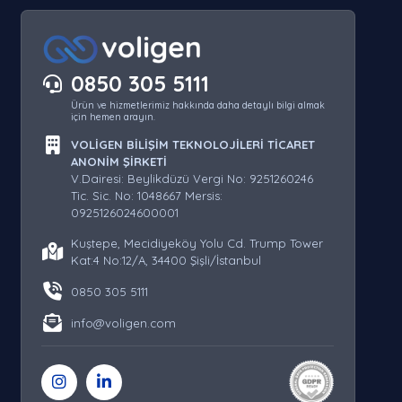
0850 305 5111
Ürün ve hizmetlerimiz hakkında daha detaylı bilgi almak
için hemen arayın.
VOLİGEN BİLİŞİM TEKNOLOJİLERİ TİCARET
ANONİM ŞİRKETİ
V.Dairesi: Beylikdüzü Vergi No: 9251260246
Tic. Sic. No: 1048667 Mersis:
0925126024600001
Kuştepe, Mecidiyeköy Yolu Cd. Trump Tower
Kat:4 No:12/A, 34400 Şişli/İstanbul
0850 305 5111
info@voligen.com