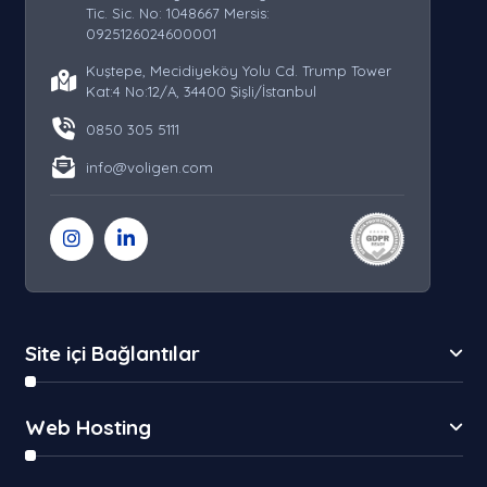
Tic. Sic. No: 1048667 Mersis:
0925126024600001
Kuştepe, Mecidiyeköy Yolu Cd. Trump Tower
Kat:4 No:12/A, 34400 Şişli/İstanbul
0850 305 5111
info@voligen.com
Site içi Bağlantılar
Web Hosting