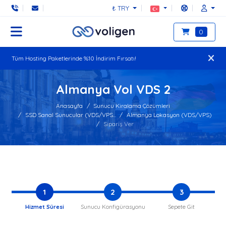
₺ TRY
0
Tüm Hosting Paketlerinde %10 İndirim Fırsatı!
Almanya Vol VDS 2
Anasayfa
Sunucu Kiralama Çözümleri
SSD Sanal Sunucular (VDS/VPS...
Almanya Lokasyon (VDS/VPS)
Sipariş Ver
1
2
3
Hizmet Süresi
Sunucu Konfigürasyonu
Sepete Git