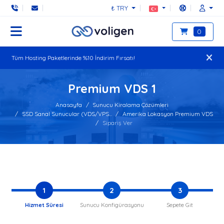
₺ TRY
0
Tüm Hosting Paketlerinde %10 İndirim Fırsatı!
Premium VDS 1
Anasayfa
Sunucu Kiralama Çözümleri
SSD Sanal Sunucular (VDS/VPS...
Amerika Lokasyon Premium VDS
Sipariş Ver
1
2
3
Hizmet Süresi
Sunucu Konfigürasyonu
Sepete Git