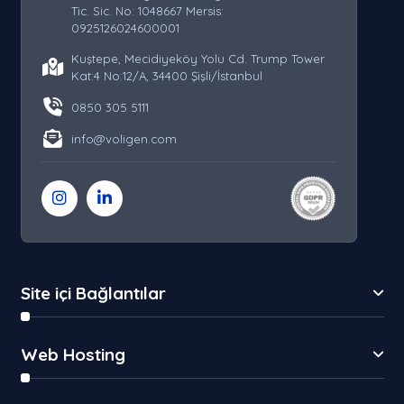
Tic. Sic. No: 1048667 Mersis:
0925126024600001
Kuştepe, Mecidiyeköy Yolu Cd. Trump Tower
Kat:4 No:12/A, 34400 Şişli/İstanbul
0850 305 5111
info@voligen.com
Site içi Bağlantılar
Web Hosting