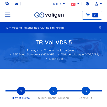
₺ TRY
0
Tüm Hosting Paketlerinde %10 İndirim Fırsatı!
TR Vol VDS 5
Anasayfa
Sunucu Kiralama Çözümleri
SSD Sanal Sunucular (VDS/VPS...
Türkiye Lokasyon (VDS/VPS)
Sipariş Ver
1
2
3
Hizmet Süresi
Sunucu Konfigürasyonu
Sepete Git