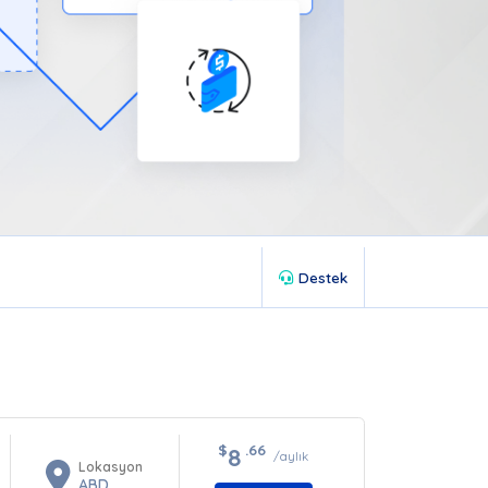
Destek
$
.66
8
/aylık
Lokasyon
ABD