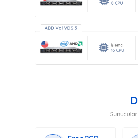
8 CPU
ABD Vol VDS 5
İşlemci
16 CPU
D
Sunucuları