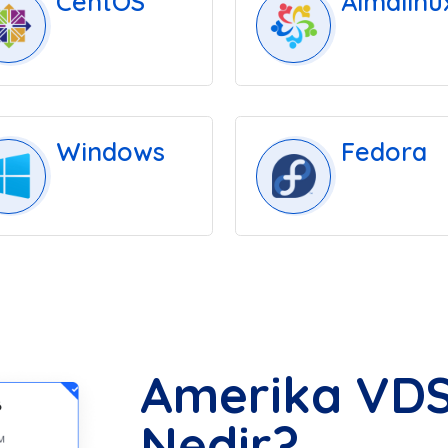
CentOS
Almalinu
Windows
Fedora
Amerika VDS
Nedir?