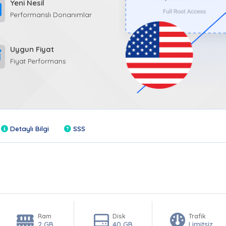
Yeni Nesil
Performanslı Donanımlar
Uygun Fiyat
Fiyat Performans
Detaylı Bilgi
SSS
Ram
Disk
Trafik
2 GB
40 GB
Limitsiz