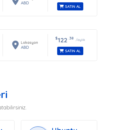
ABD
SATIN AL
$
.38
122
/aylık
Lokasyon
ABD
SATIN AL
ri
bilirsiniz.