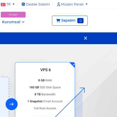
TR
Destek Sistemi
Müşteri Paneli
Voligen
Sepetim
0
Kurumsal