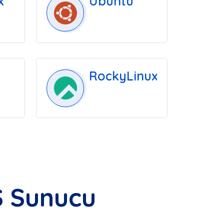
x
Ubuntu
RockyLinux
 Sunucu