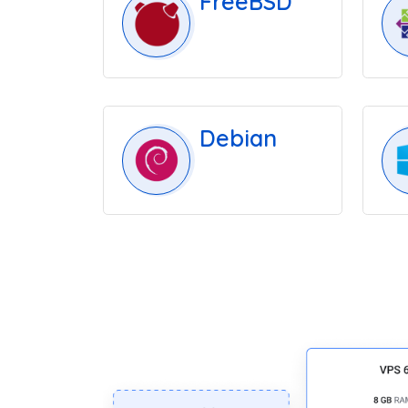
FreeBSD
Debian