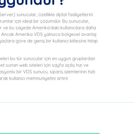
er) sunucular, özellikle dijital faaliyetlerini
umlar için ideal bir çözümdür. Bu sunucular,
ır ve bu sayede Amerika'daki kullanıcılara daha
unar. Ancak Amerika VDS yalnızca bölgesel avantaj
çlara göre de geniş bir kullanıcı kitlesine hitap
teleri bu tür sunucular için en uygun gruplardan
t sunan web siteleri için sayfa açılış hızı ve
syonlu bir VDS sunucu, sipariş işlemlerinin hızlı
k kullanıcı memnuniyetini artırır.