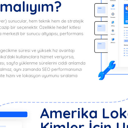
nmalıyım?
er) sunucular, hem teknik hem de stratejik
cazip bir seçenektir. Özellikle hedef kitlesi
 merkezli bir sunucu altyapısı, performans
ecikme süresi ve yüksek hız avantajı
ka’daki kullanıcılara hizmet veriyorsa,
sı, sayfa yüklenme sürelerini ciddi anlamda
a kalmaz, aynı zamanda SEO performansınızı
site hızını ve lokasyon uyumunu sıralama
Amerika Lo
Kimler İçin 